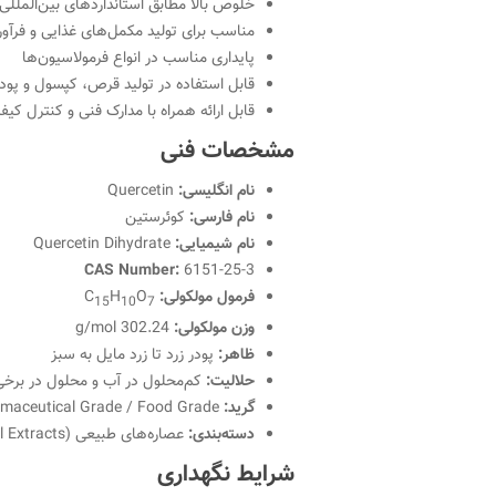
خلوص بالا مطابق استانداردهای بین‌المللی
مناسب برای تولید مکمل‌های غذایی و فرآور
پایداری مناسب در انواع فرمولاسیون‌ها
قابل استفاده در تولید قرص، کپسول و پو
قابل ارائه همراه با مدارک فنی و کنترل کیفیت (COA و
مشخصات فنی
نام انگلیسی:
Quercetin
نام فارسی:
کوئرستین
نام شیمیایی:
Quercetin Dihydrate
CAS Number:
6151-25-3
فرمول مولکولی:
C
O
H
15
10
7
وزن مولکولی:
302.24 g/mol
ظاهر:
پودر زرد تا زرد مایل به سبز
حلالیت:
کم‌محلول در آب و محلول در برخی
گرید:
Pharmaceutical Grade / Food Grade
دسته‌بندی:
عصاره‌های طبیعی (Natural Extracts)
شرایط نگهداری